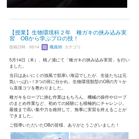
【授業】生物環境科２年 種ガキの挟み込み実
習 OBから学ぶプロの技！
投稿日時 : 05/14
職員35
カテゴリ:
5月14日（木）、桃ノ浦にて「種ガキの挟み込み実習」を行い
ました。
当日はあいにくの強風で肌寒い海辺でしたが、生徒たちは元
気いっぱい！3つの班に分かれ、生物環境類型のOBの方々か
ら直接コツを教わりました。
種ガキをロープに挟む作業はもちろん、機械の操作やロープ
のまとめ作業など、初めての経験にも積極的にチャレンジ。
最後まで高い集中力を維持して、無事に実習を終えることが
できました。
ご指導いただいたOBの皆様、ありがとうございました！