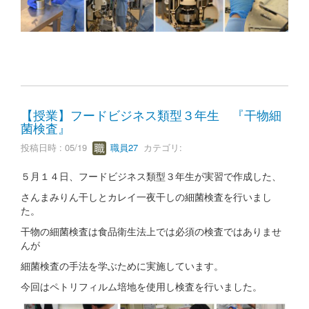
【授業】フードビジネス類型３年生 『干物細
菌検査』
投稿日時 : 05/19
職員27
カテゴリ:
５月１４日、フードビジネス類型３年生が実習で作成した、
さんまみりん干しとカレイ一夜干しの細菌検査を行いまし
た。
干物の細菌検査は食品衛生法上では必須の検査ではありませ
んが
細菌検査の手法を学ぶために実施しています。
今回はペトリフィルム培地を使用し検査を行いました。