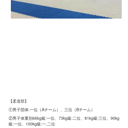
【柔道部】
①男子団体:一位（Aチーム）、三位（Bチーム）
②男子体重別66kg級:一位、73kg級:二位、81kg級:三位、90kg
級:一位、100kg級:一,二位