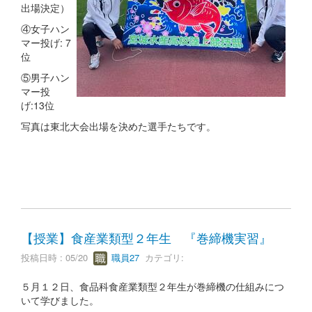
出場決定）
④女子ハン
マー投げ: 7
位
⑤男子ハン
マー投
げ:13位
写真は東北大会出場を決めた選手たちです。
【授業】食産業類型２年生 『巻締機実習』
投稿日時 : 05/20
職員27
カテゴリ:
５月１２日、食品科食産業類型２年生が巻締機の仕組みにつ
いて学びました。