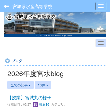
宮城県水産高等学校
Toggl
ブログ
2026年度宮水blog
全ての記事
10件
【授業】宮城丸の様子
投稿日時 : 05/27
職員36
カテゴリ: