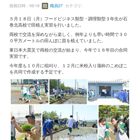
投稿日時 : 05/19
職員27
カテゴリ:
５月１８日（月）フードビジネス類型・調理類型３年生が石
巻北高校で田植え実習を行いました。
両校で交流を深めながら楽しく、例年よりも早い時間で３０
０平方メートルの田んぼに苗を植えていました。
東日本大震災で両校の交流が始まり、今年で１６年目の合同
実習です。
今年度も１０月に稲刈り、１２月に米粉入り蒲鉾のこめぼこ
を共同で作成する予定です。