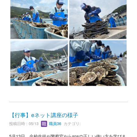
【行事】eネット講座の様子
投稿日時 : 05/13
職員36
カテゴリ:
5月13日、全校生徒が警察官からsnsの正しい使い方を学びま