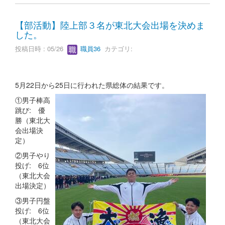
【部活動】陸上部３名が東北大会出場を決めま
した。
投稿日時 : 05/26
職員36
カテゴリ:
5月22日から25日に行われた県総体の結果です。
①男子棒高
跳び: 優
勝（東北大
会出場決
定）
②男子やり
投げ: 6位
（東北大会
出場決定）
③男子円盤
投げ: 6位
（東北大会