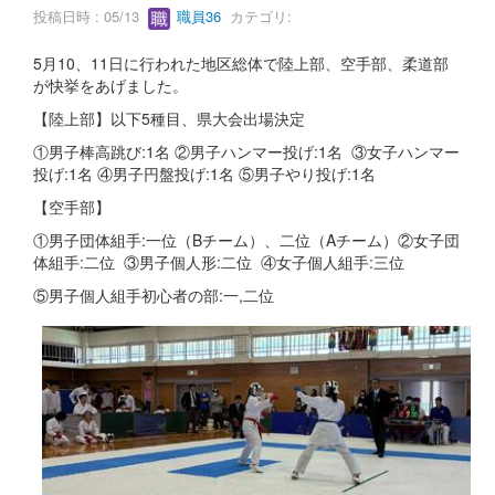
投稿日時 : 05/13
職員36
カテゴリ:
5月10、11日に行われた地区総体で陸上部、空手部、柔道部
が快挙をあげました。
【陸上部】以下5種目、県大会出場決定
①男子棒高跳び:1名 ②男子ハンマー投げ:1名 ③女子ハンマー
投げ:1名 ④男子円盤投げ:1名 ⑤男子やり投げ:1名
【空手部】
①男子団体組手:一位（Bチーム）、二位（Aチーム）②女子団
体組手:二位 ③男子個人形:二位 ④女子個人組手:三位
⑤男子個人組手初心者の部:一,二位