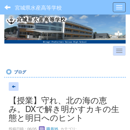
宮城県水産高等学校
Toggl
ブログ
【授業】守れ、北の海の恵
み。DXで解き明かすカキの生
態と明日へのヒント
投稿日時 : 06/05
職員35
カテゴリ: