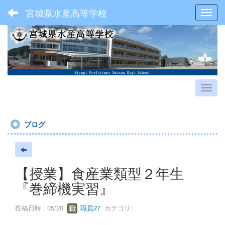
宮城県水産高等学校
Toggl
ブログ
【授業】食産業類型２年生
『巻締機実習』
投稿日時 : 05/20
職員27
カテゴリ: