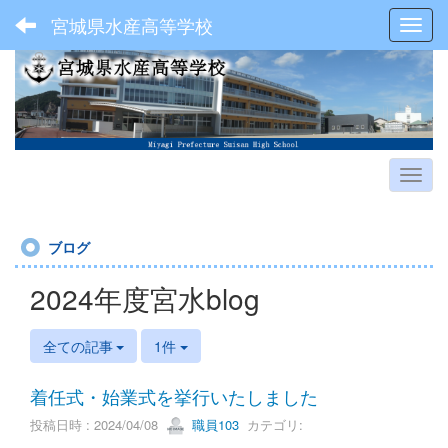
宮城県水産高等学校
Toggl
ブログ
2024年度宮水blog
全ての記事
1件
着任式・始業式を挙行いたしました
投稿日時 : 2024/04/08
職員103
カテゴリ: