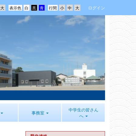
ログイン
表示色
行間
中学生の皆さん
事務室
へ